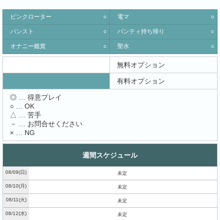
ピンクローター
○
電マ
○
パンスト
○
パンティ持ち帰り
○
オナニー鑑賞
○
聖水
○
無料オプション
有料オプション
◎ … 得意プレイ
○ … OK
△ … 苦手
－ … お問合せください
× … NG
週間スケジュール
08/09
(日)
未定
08/10
(月)
未定
08/11
(火)
未定
08/12
(水)
未定