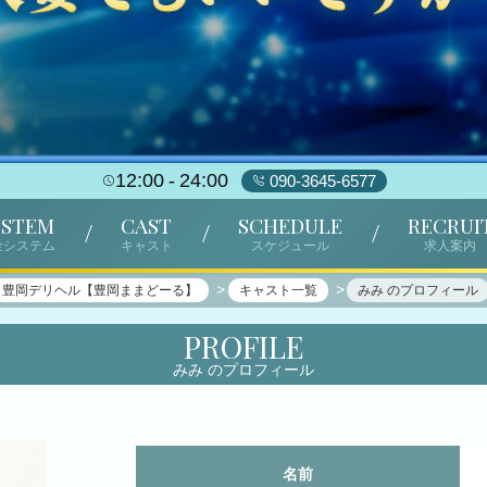
12:00
24:00
090-3645-6577
YSTEM
CAST
SCHEDULE
RECRUI
金システム
キャスト
スケジュール
求人案内
豊岡デリヘル【豊岡ままどーる】
キャスト一覧
みみ のプロフィール
PROFILE
みみ のプロフィール
名前